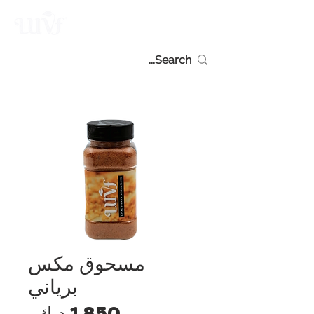
مسحوق مكس
برياني