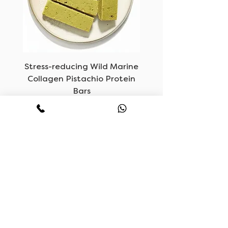
oom
Stress-reducing Wild Marine
Collagen Pistachio Protein
Bars
السعر
ساعات العمل
اتصل بنا
HELLO@LUVF.CO
مفتوح يوميا
M