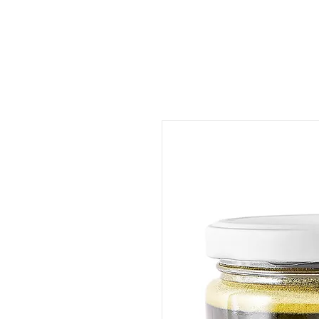
ات
المتجر
المطعم