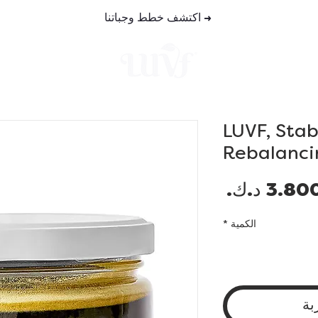
→
اكتشف خطط وجباتنا
خطط الوجب
LUVF, Stab
Rebalanci
السعر
الكمية
*
بة