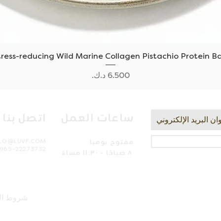
العرض السريع
tress-reducing Wild Marine Collagen Pistachio Protein Ba
السعر
ساعات العمل
اتصل بنا
مفتوح يوميا
LLO@LUVF.COM
965-22273732
٨ صباحًا - ١١:٣٠ مساءً
شروط ال