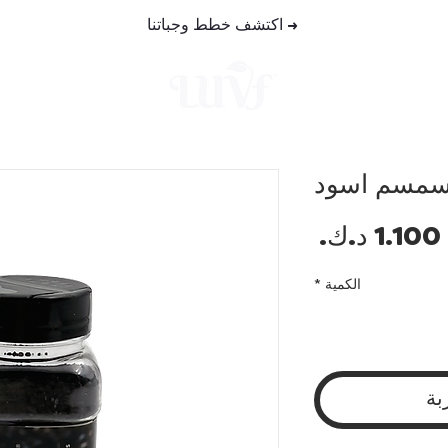
→
اكتشف خطط وجباتنا
خطط الوجب
سمسم اسود
السعر
الكمية
*
بة