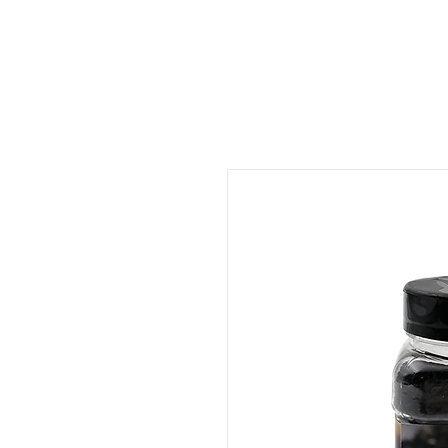
ات
المتجر
المطعم