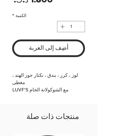
السع
الكمية
*
أضِف إلى العربة
لوز ، كرز ، بندق ، نكتار جوز الهند ،
مغطى
مع الشوكولاتة الخام LUVF'S
منتجات ذات صلة