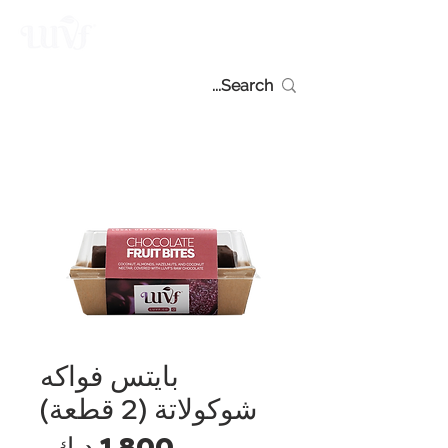
بايتس فواكه
شوكولاتة (2 قطعة)