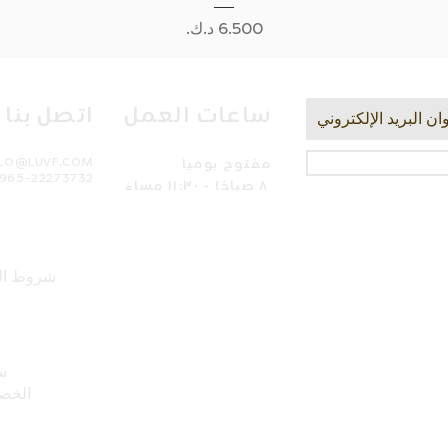
السعر
ساعات العمل
اتصل بنا
مفتوح يوميا
LLO@LUVF.COM
965-22273732
٨ صباحًا - ١١:٣٠ مساءً
شروط ال
س
الخص