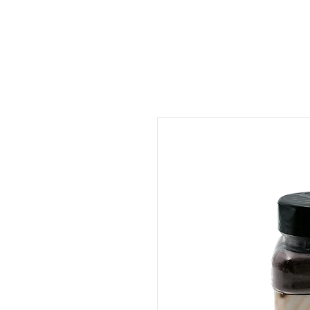
ات
المتجر
المطعم