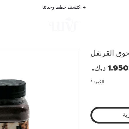
→
اكتشف خطط وجباتنا
خطط الوجب
ق القرنفل
السعر
الكمية
*
بة