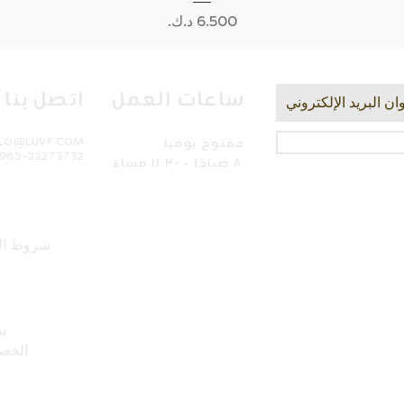
السعر
ساعات العمل
اتصل بنا
مفتوح يوميا
LLO@LUVF.COM
965-22273732
٨ صباحًا - ١١:٣٠ مساءً
شروط ال
س
الخص