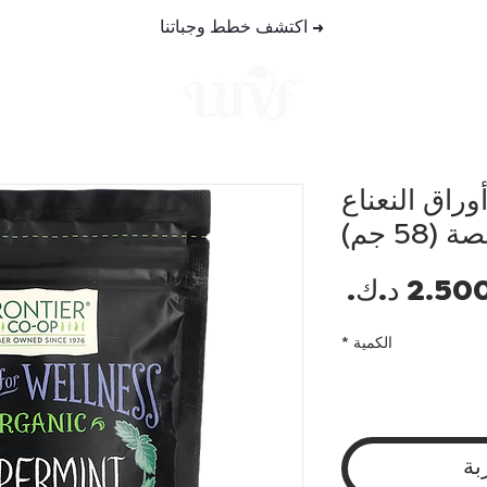
→
اكتشف خطط وجباتنا
خطط الوجب
Frontier C، أوراق النعناع
السعر
الكمية
*
بة