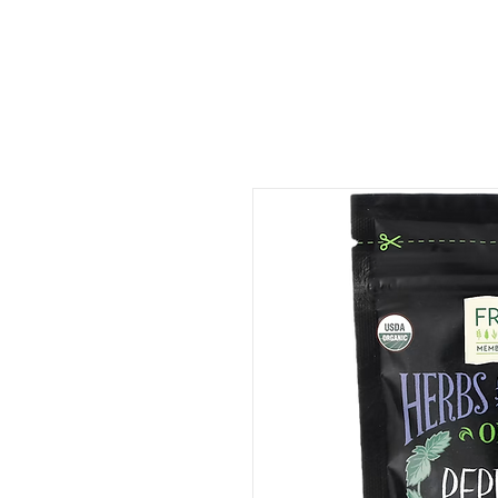
ات
المتجر
المطعم