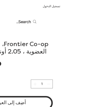
تسجيل الدخول
o-op
العضوية ، 2.05 أونصة (58 جم)
أضِف إلى العر