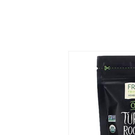
ات
المتجر
المطعم