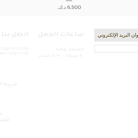
السعر
ساعات العمل
اتصل بنا
مفتوح يوميا
LLO@LUVF.COM
965-22273732
٨ صباحًا - ١١:٣٠ مساءً
شروط ال
س
الخص