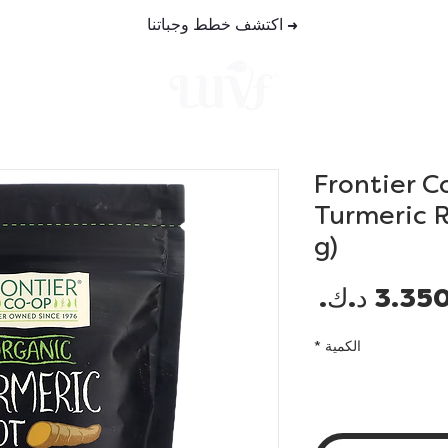
→
اكتشف خطط وجباتنا
خطط الوجب
Frontier C
Turmeric R
g)
السعر
الكمية
*