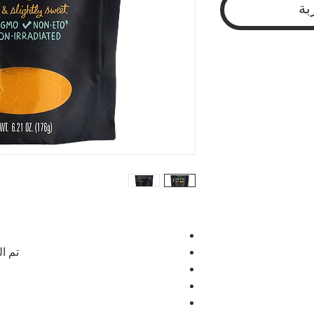
بة
تم ا