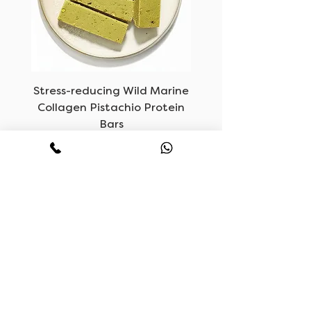
oom
Stress-reducing Wild Marine
Collagen Pistachio Protein
Bars
السعر
ساعات العمل
اتصل بنا
HELLO@LUVF.CO
مفتوح يوميا
M