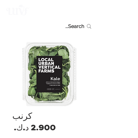
كرنب
السع