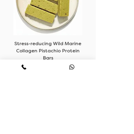
oom
Stress-reducing Wild Marine
Collagen Pistachio Protein
Bars
السعر
ساعات العمل
اتصل بنا
HELLO@LUVF.CO
مفتوح يوميا