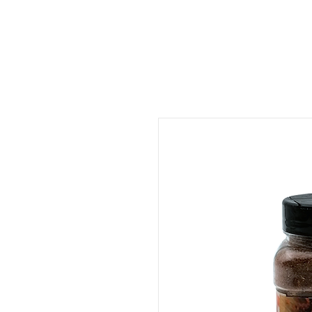
ات
المتجر
المطعم