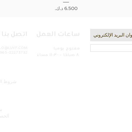
السعر
ساعات العمل
اتصل بنا
مفتوح يوميا
LLO@LUVF.COM
965-22273732
٨ صباحًا - ١١:٣٠ مساءً
شروط ال
س
الخص