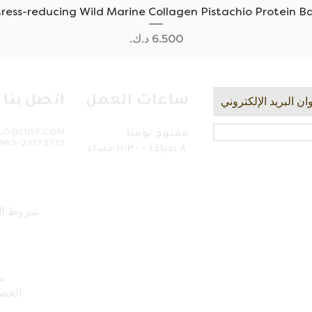
العرض السريع
tress-reducing Wild Marine Collagen Pistachio Protein Ba
السعر
ساعات العمل
اتصل بنا
مفتوح يوميا
LLO@LUVF.COM
965-22273732
٨ صباحًا - ١١:٣٠ مساءً
شروط ال
س
الخص