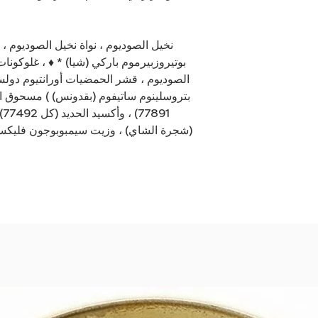
نخيل الصوديوم ، نواة نخيل الصوديوم ،
بوتيروزبيرموم باركي (شيا) * ♦ ، غلوكونا
الصوديوم ، قشر الحمضيات أورانتيوم دولس
بتروسلينوم ساتيفوم (بقدونس) ) مسحوق الأو
91
(شجرة الشاي) ، وزيت سيمبوبوجون فليكس