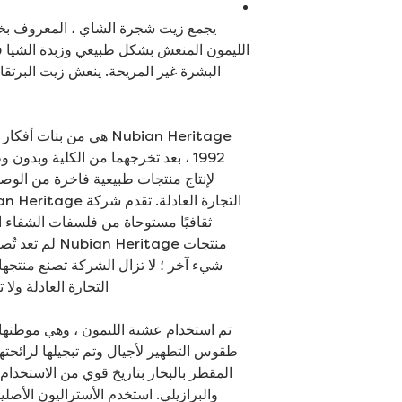
يجمع زيت شجرة الشاي ، المعروف بخص
الليمون المنعش بشكل طبيعي وزبدة الشيا ف
البشرة غير المريحة. ينعش زيت البرتقا
Nubian Heritage هي من بن
1992 ، بعد تخرجهما من الكلية وبدو
لإنتاج منتجات طبيعية فاخرة من الوصف
ثقافيًا مستوحاة من فلسفات الشفاء ال
منتجات Heritage
شيء آخر ؛ لا تزال الشركة تصنع منتجها
التجارة العادلة ولا
تم استخدام عشبة الليمون ، وهي موطنها
طقوس التطهير لأجيال وتم تبجيلها لرائحته
المقطر بالبخار بتاريخ قوي من الاستخدا
والبرازيلي. استخدم الأستراليون الأص