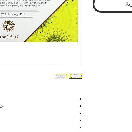
بة
حاصل