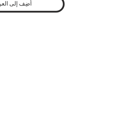
أضِف إلى العر