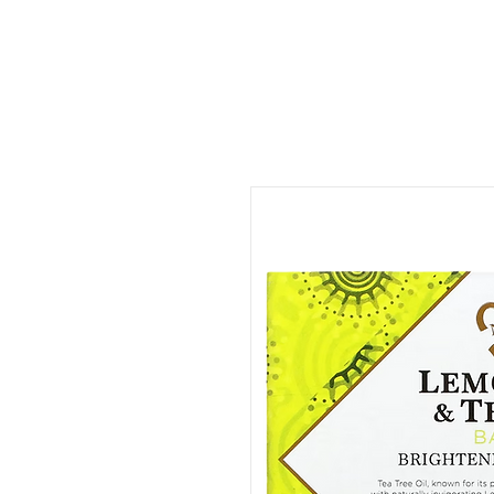
ات
المتجر
المطعم