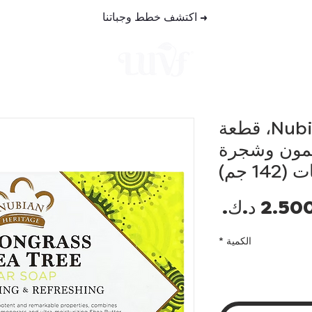
→
اكتشف خطط وجباتنا
خطط الوجب
Nubian Heritage، قطعة
يمون وشجرة
السعر
الكمية
*