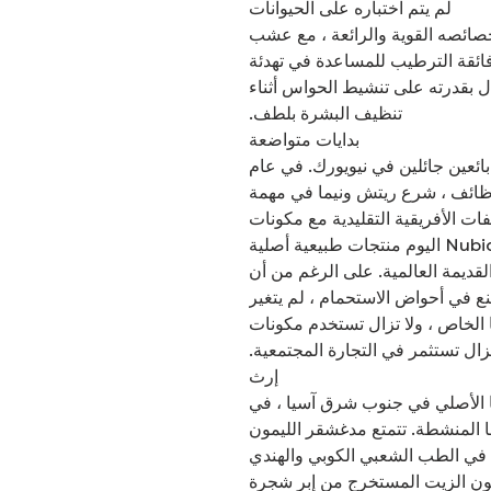
لم يتم اختباره على الحيوانات
ائصه القوية والرائعة ، مع عشب
ائقة الترطيب للمساعدة في تهدئة
ل بقدرته على تنشيط الحواس أثناء
تنظيف البشرة بلطف.
بدايات متواضعة
ات أفكار بائعين جائلين في نيويورك. في عام
ن وظائف ، شرع ريتش ونيما في مهمة
ات الأفريقية التقليدية مع مكونات
التجارة العادلة. تقدم شركة Nubian Heritage اليوم منتجات طبيعية أصلية
قديمة العالمية. على الرغم من أن
Nubian  لم تعد تُصنع في أحواض الاستحمام ، لم يتغير
 الخاص ، ولا تزال تستخدم مكونات
 تزال تستثمر في التجارة المجتمعية.
إرث
 الأصلي في جنوب شرق آسيا ، في
ا المنشطة. تتمتع مدغشقر الليمون
م في الطب الشعبي الكوبي والهندي
ليون الزيت المستخرج من إبر شجرة