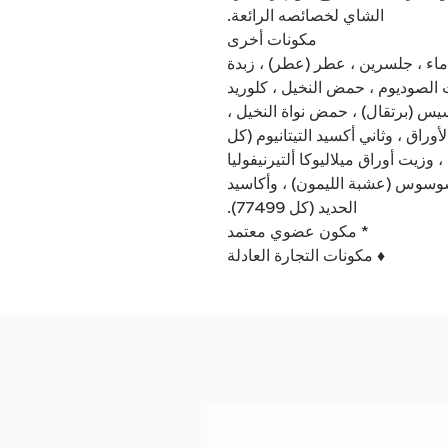
الشاي لخصائصه الرائعة.
مكونات أخرى
 ماء ، جلسرين ، عطر (عطر) ، زبدة
ت الصوديوم ، حمض النخيل ، كلوريد
يس (برتقال) ، حمض نواة النخيل ،
راق ، وثاني أكسيد التيتانيوم (كل
778) ، وأكسيد الحديد (كل 77492) ، وزيت أوراق ميلاليوكا ألتيرنيفوليا
وسوس (عشبة الليمون) ، وأكاسيد
الحديد (كل 77499).
* مكون عضوي معتمد
♦ مكونات التجارة العادلة