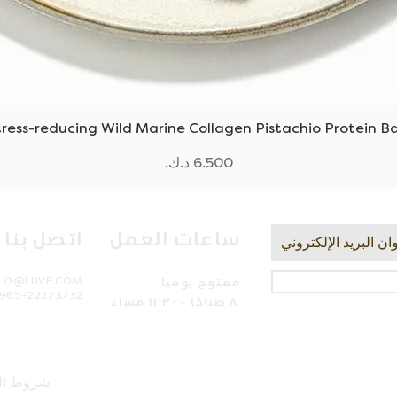
العرض السريع
tress-reducing Wild Marine Collagen Pistachio Protein Ba
السعر
ساعات العمل
اتصل بنا
مفتوح يوميا
LLO@LUVF.COM
965-22273732
٨ صباحًا - ١١:٣٠ مساءً
شروط ال