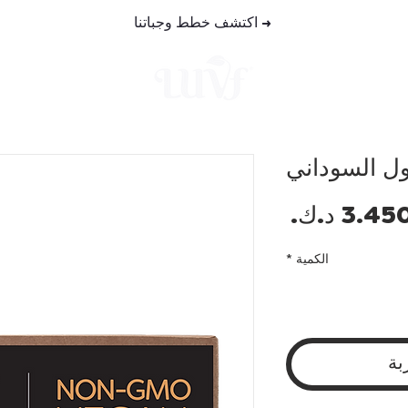
→
اكتشف خطط وجباتنا
خطط الوجب
ول السوداني
السعر
الكمية
*
بة