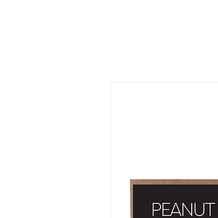
ات
المتجر
المطعم