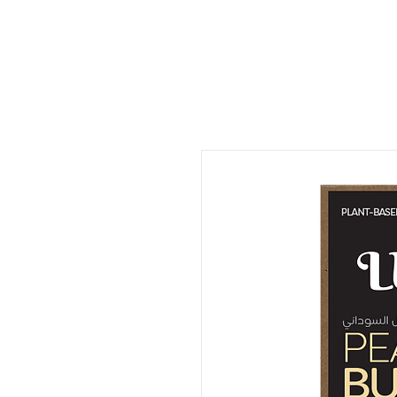
ات
المتجر
المطعم