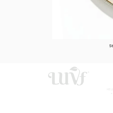
S
HE
+