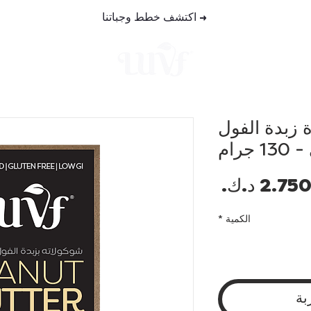
→
اكتشف خطط وجباتنا
خطط الوجب
 زبدة الفول
جرام
السعر
الكمية
*
بة