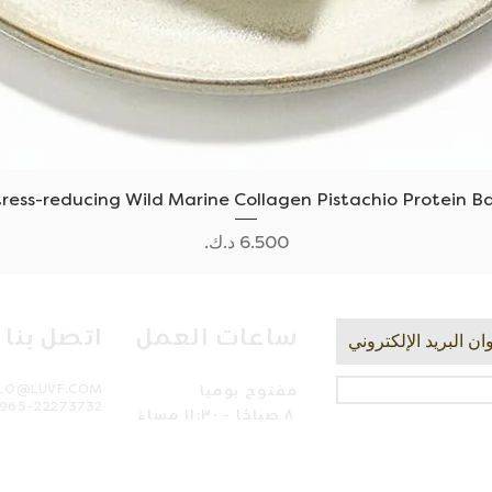
العرض السريع
tress-reducing Wild Marine Collagen Pistachio Protein Ba
السعر
ساعات العمل
اتصل بنا
مفتوح يوميا
LLO@LUVF.COM
965-22273732
٨ صباحًا - ١١:٣٠ مساءً