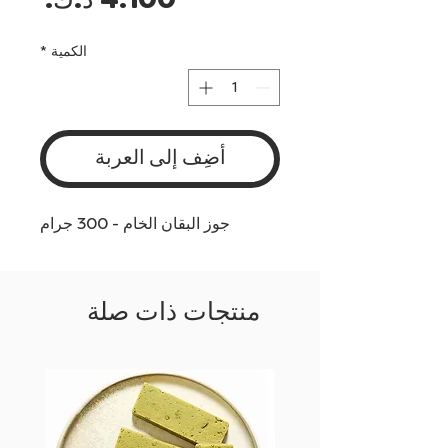
السع
الكمية
*
أضِف إلى العربة
جوز البقان الخام - 300 جرام
منتجات ذات صلة