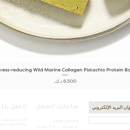
العرض السريع
tress-reducing Wild Marine Collagen Pistachio Protein Ba
السعر
ساعات العمل
اتصل بنا
مفتوح يوميا
LLO@LUVF.COM
965-22273732
٨ صباحًا - ١١:٣٠ مساءً