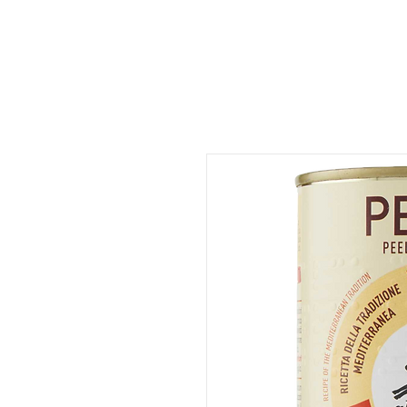
ات
المتجر
المطعم