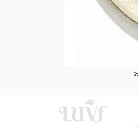
S
HE
+