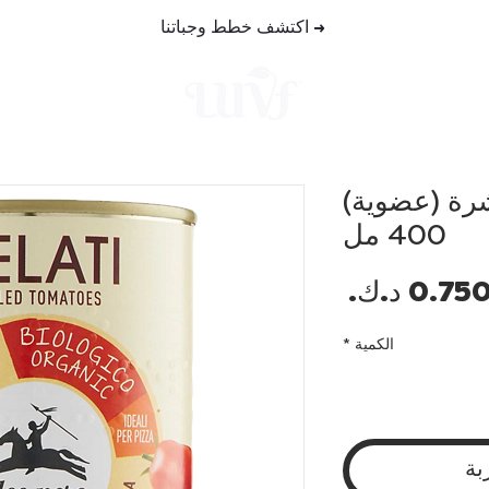
→
اكتشف خطط وجباتنا
خطط الوجب
رة (عضوية)
400 مل
السعر
الكمية
*
بة