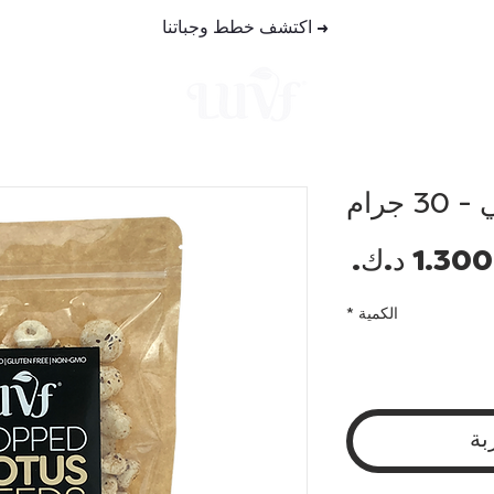
→
اكتشف خطط وجباتنا
خطط الوجب
جرام
السعر
الكمية
*
بة