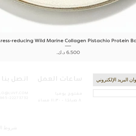
العرض السريع
tress-reducing Wild Marine Collagen Pistachio Protein Ba
السعر
ساعات العمل
اتصل بنا
مفتوح يوميا
LLO@LUVF.COM
965-22273732
٨ صباحًا - ١١:٣٠ مساءً
شروط ال