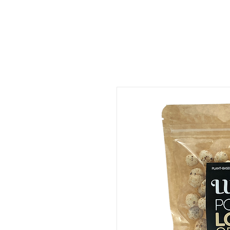
ات
المتجر
المطعم