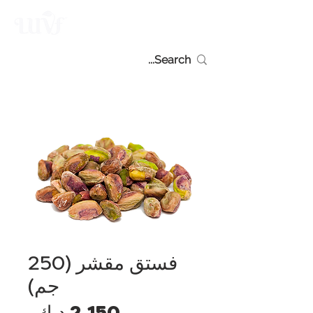
فستق مقشر (250
جم)