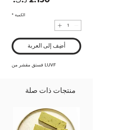
السع
الكمية
*
أضِف إلى العربة
LUVF فستق مقشر من
منتجات ذات صلة