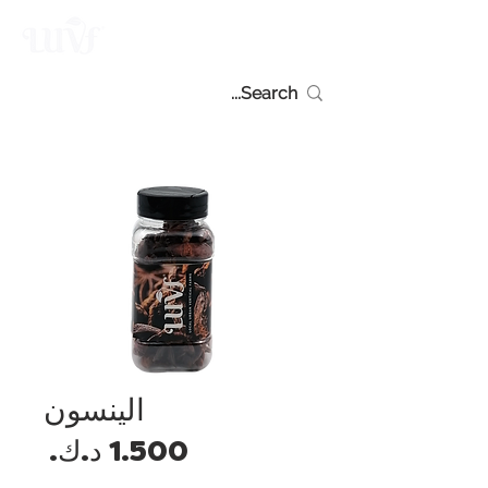
الينسون
السع