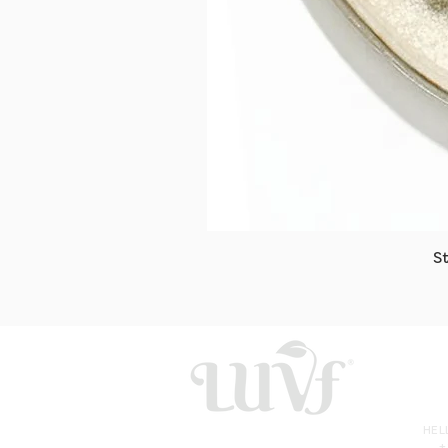
S
HE
+