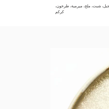
لجبل، شبت، ملح، ميرمية، طرخون،
كركم