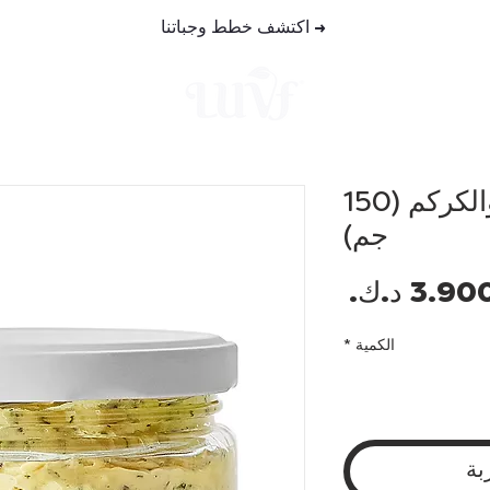
→
اكتشف خطط وجباتنا
خطط الوجب
سمن بالأعشاب والكركم (150
جم)
السعر
الكمية
*
بة