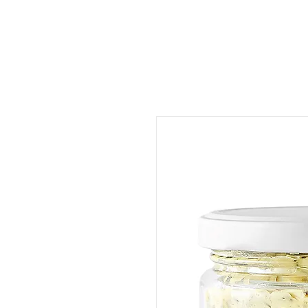
ات
المتجر
المطعم