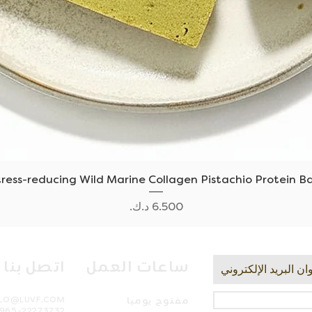
العرض السريع
tress-reducing Wild Marine Collagen Pistachio Protein Ba
السعر
ساعات العمل
اتصل بنا
مفتوح يوميا
LLO@LUVF.COM
965-22273732