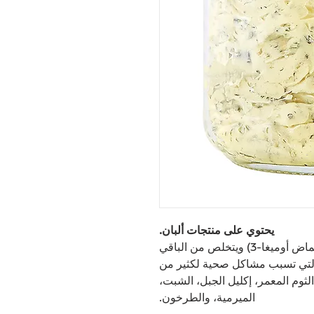
يحتوي على منتجات ألبان.
السمن يأخذ أفضل ما في الزبدة (النكهة وأحماض أوميغا-3) ويتخلص من الباقي
 التي تسبب مشاكل صحية لكثير من
ثوم المعمر، إكليل الجبل، الشبت،
الميرمية، والطرخون.