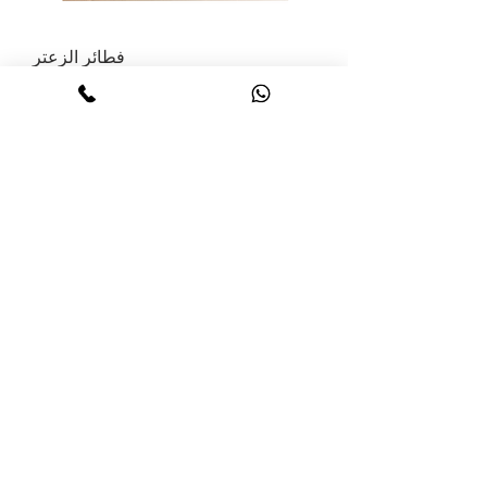
فطائر الزعتر
السعر
أزوكي فول عضوي 350 جم
غير متوفر