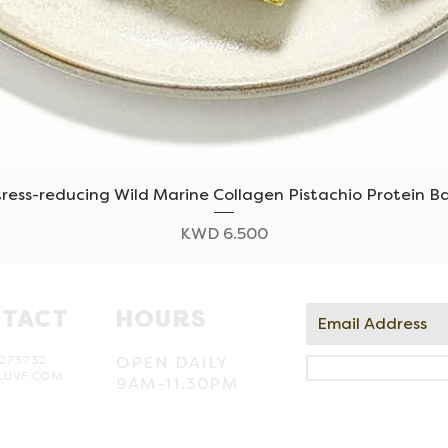
tress-reducing Wild Marine Collagen Pistachio Protein Ba
Quick View
Price
KWD 6.500
TACT
HOURS
273732
OPEN DAILY
LUVF.COM
9AM-11.30PM