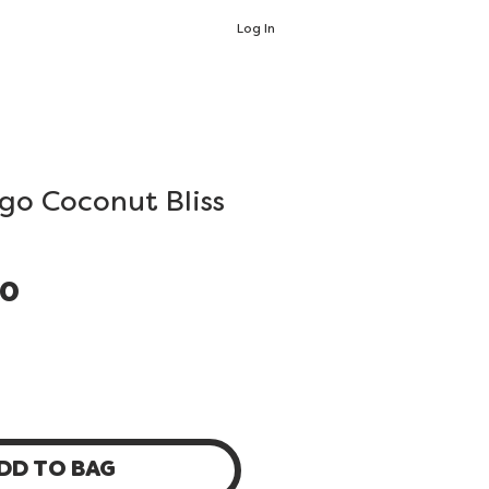
Log In
go Coconut Bliss
Price
00
DD TO BAG