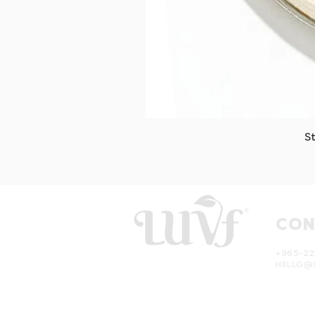
S
CON
+965-22
HELLO@