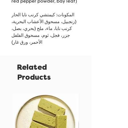
red pepper powder, bay leaf)
المكونات: كيمتشي كرنب نابا الحار
(زنجبيل، مسحوق الأعشاب البحرية،
كرنب نابا، ماء، ملح (بحري، بصل،
جزر، فجل، ثوم، مسحوق الفلفل
الأحمر، ورق غار)
Related
Products