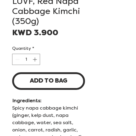
LUVF, Red Napa
Cabbage Kimchi
(350g)
Price
KWD 3.900
Quantity
*
ADD TO BAG
Ingredients:
Spicy napa cabbage kimchi
(ginger, kelp dust, napa
cabbage, water, sea salt,
onion, carrot, radish, garlic,