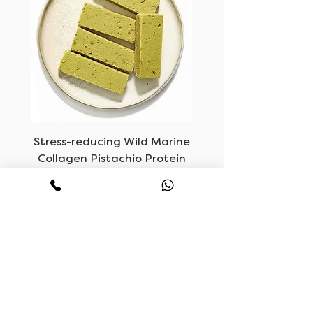
oom
Stress-reducing Wild Marine
Collagen Pistachio Protein
Bars
السعر