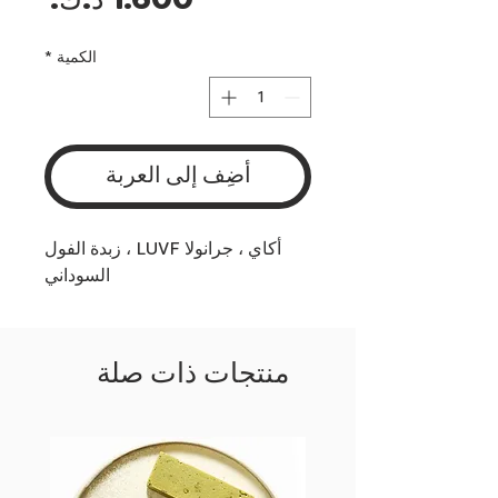
السع
الكمية
*
أضِف إلى العربة
أكاي ، جرانولا LUVF ، زبدة الفول
السوداني
منتجات ذات صلة