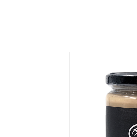
ات
المتجر
المطعم