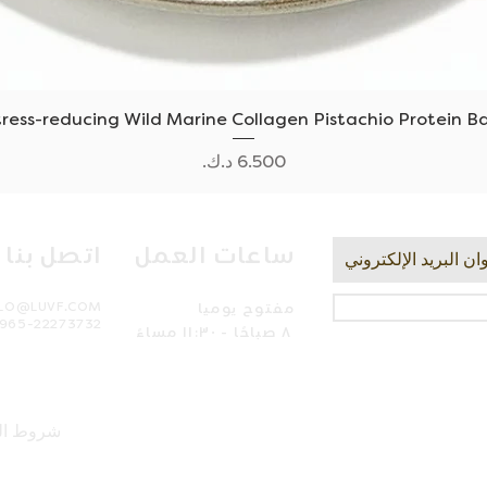
العرض السريع
tress-reducing Wild Marine Collagen Pistachio Protein Ba
السعر
ساعات العمل
اتصل بنا
مفتوح يوميا
LLO@LUVF.COM
965-22273732
٨ صباحًا - ١١:٣٠ مساءً
شروط ال