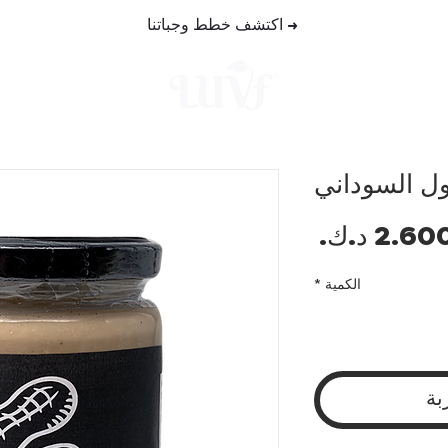
→
اكتشف خطط وجباتنا
خطط الوجب
ول السوداني
السعر
الكمية
*
بة