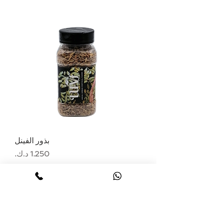
بذور الفينل
السعر