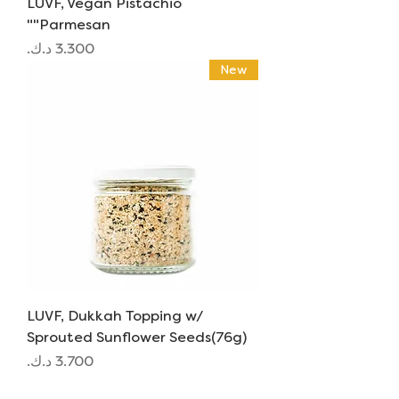
LUVF, Vegan Pistachio
"Parmesan"
السعر
New
LUVF, Dukkah Topping w/
Sprouted Sunflower Seeds(76g)
السعر